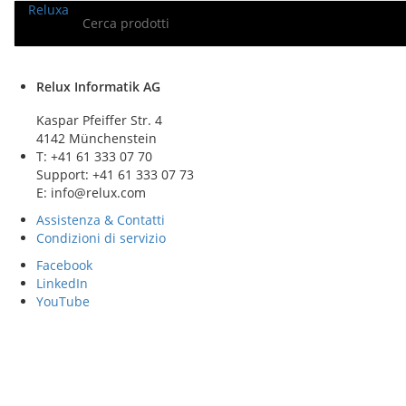
Relux
a
Cerca prodotti
Relux Informatik AG
Kaspar Pfeiffer Str. 4
4142 Münchenstein
T: +41 61 333 07 70
Support: +41 61 333 07 73
E: info@relux.com
Assistenza & Contatti
Condizioni di servizio
Facebook
LinkedIn
YouTube